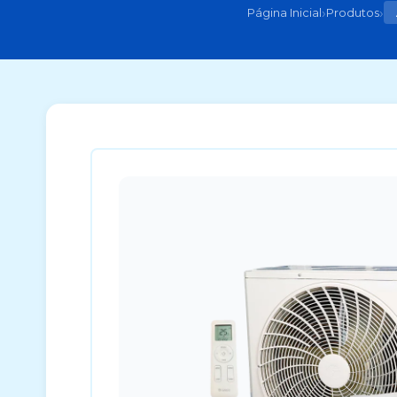
›
›
Página Inicial
Produtos