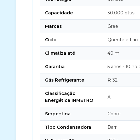
Capacidade
30.000 btus
Marcas
Gree
Ciclo
Quente e Frio
Climatiza até
40 m
Garantia
5 anos - 10 no
Gás Refrigerante
R-32
Classificação
A
Energética INMETRO
Serpentina
Cobre
Tipo Condensadora
Barril