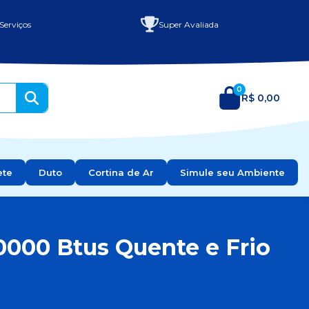
Serviços
Super Avaliada
0
R$ 0,00
ete
Duto
Cortina de Ar
Simule seu Ambiente
0000 Btus Quente e Frio