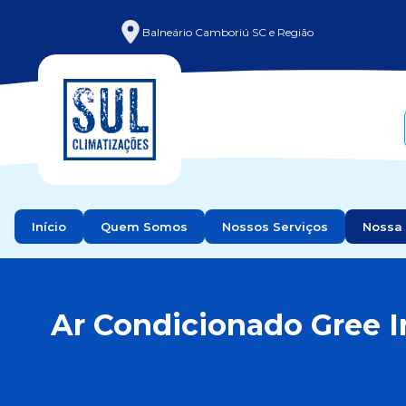
Balneário Camboriú SC e Região
Início
Quem Somos
Nossos Serviços
Nossa 
Ar Condicionado Gree I