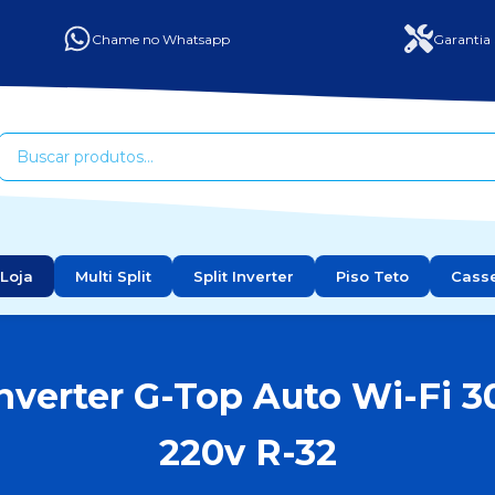
Chame no Whatsapp
Garantia 
Loja
Multi Split
Split Inverter
Piso Teto
Cass
nverter G-Top Auto Wi-Fi 3
220v R-32